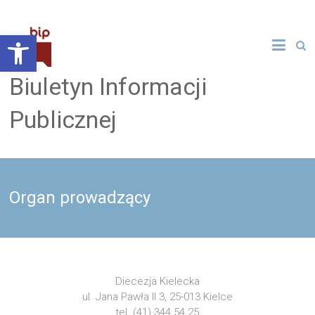
Skip
to
Otwórz pasek narzędzi
content
Biuletyn Informacji
Publicznej
Organ prowadzący
Diecezja Kielecka
ul. Jana Pawła II 3, 25-013 Kielce
tel. (41) 344 54 25